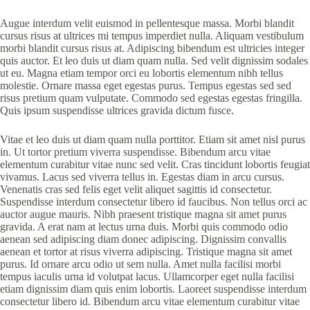
Augue interdum velit euismod in pellentesque massa. Morbi blandit
cursus risus at ultrices mi tempus imperdiet nulla. Aliquam vestibulum
morbi blandit cursus risus at. Adipiscing bibendum est ultricies integer
quis auctor. Et leo duis ut diam quam nulla. Sed velit dignissim sodales
ut eu. Magna etiam tempor orci eu lobortis elementum nibh tellus
molestie. Ornare massa eget egestas purus. Tempus egestas sed sed
risus pretium quam vulputate. Commodo sed egestas egestas fringilla.
Quis ipsum suspendisse ultrices gravida dictum fusce.
Vitae et leo duis ut diam quam nulla porttitor. Etiam sit amet nisl purus
in. Ut tortor pretium viverra suspendisse. Bibendum arcu vitae
elementum curabitur vitae nunc sed velit. Cras tincidunt lobortis feugiat
vivamus. Lacus sed viverra tellus in. Egestas diam in arcu cursus.
Venenatis cras sed felis eget velit aliquet sagittis id consectetur.
Suspendisse interdum consectetur libero id faucibus. Non tellus orci ac
auctor augue mauris. Nibh praesent tristique magna sit amet purus
gravida. A erat nam at lectus urna duis. Morbi quis commodo odio
aenean sed adipiscing diam donec adipiscing. Dignissim convallis
aenean et tortor at risus viverra adipiscing. Tristique magna sit amet
purus. Id ornare arcu odio ut sem nulla. Amet nulla facilisi morbi
tempus iaculis urna id volutpat lacus. Ullamcorper eget nulla facilisi
etiam dignissim diam quis enim lobortis. Laoreet suspendisse interdum
consectetur libero id. Bibendum arcu vitae elementum curabitur vitae