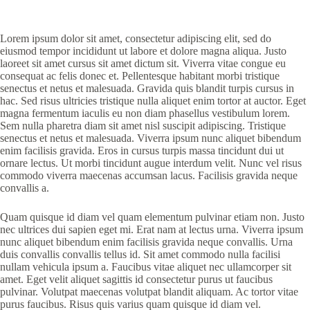
Lorem ipsum dolor sit amet, consectetur adipiscing elit, sed do
eiusmod tempor incididunt ut labore et dolore magna aliqua. Justo
laoreet sit amet cursus sit amet dictum sit. Viverra vitae congue eu
consequat ac felis donec et. Pellentesque habitant morbi tristique
senectus et netus et malesuada. Gravida quis blandit turpis cursus in
hac. Sed risus ultricies tristique nulla aliquet enim tortor at auctor. Eget
magna fermentum iaculis eu non diam phasellus vestibulum lorem.
Sem nulla pharetra diam sit amet nisl suscipit adipiscing. Tristique
senectus et netus et malesuada. Viverra ipsum nunc aliquet bibendum
enim facilisis gravida. Eros in cursus turpis massa tincidunt dui ut
ornare lectus. Ut morbi tincidunt augue interdum velit. Nunc vel risus
commodo viverra maecenas accumsan lacus. Facilisis gravida neque
convallis a.
Quam quisque id diam vel quam elementum pulvinar etiam non. Justo
nec ultrices dui sapien eget mi. Erat nam at lectus urna. Viverra ipsum
nunc aliquet bibendum enim facilisis gravida neque convallis. Urna
duis convallis convallis tellus id. Sit amet commodo nulla facilisi
nullam vehicula ipsum a. Faucibus vitae aliquet nec ullamcorper sit
amet. Eget velit aliquet sagittis id consectetur purus ut faucibus
pulvinar. Volutpat maecenas volutpat blandit aliquam. Ac tortor vitae
purus faucibus. Risus quis varius quam quisque id diam vel.